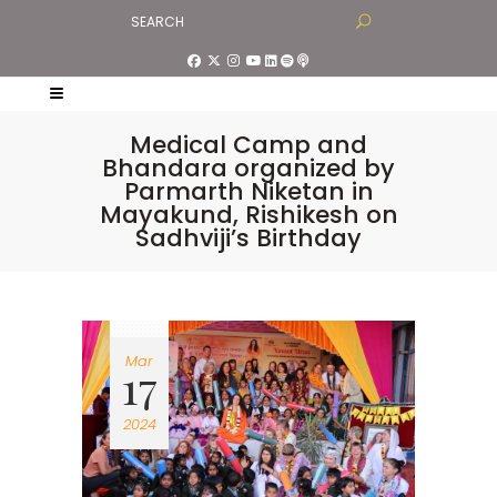
Medical Camp and
Bhandara organized by
Parmarth Niketan in
Mayakund, Rishikesh on
Sadhviji’s Birthday
Mar
17
2024