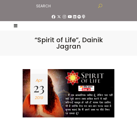
“Spirit of Life”, Dainik
Jagran
Apr
23
2019